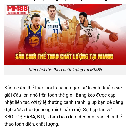
Sân chơi thể thao chất lượng tại MM88
Sảnh cược thể thao hội tụ hàng ngàn sự kiện từ khắp các
giải đấu lớn nhỏ trên toàn thế giới. Bảng kèo được cập
nhật liên tục với tỷ lệ thưởng cạnh tranh, giúp bạn dễ dàng
đặt cược cho đội bóng mình hâm mộ. Sự hợp tác với
SBOTOP, SABA, BTI,.. đảm bảo đem đến một sân chơi thể
thao toàn diện, chất lượng.