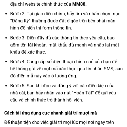
địa chỉ website chính thức của
MM88.
Bước 2: Tại giao diện chính, hãy tìm và nhấn chọn mục
“Đăng Ký” thường được đặt ở góc trên bên phải màn
hình để hiển thị form thông tin.
Bước 3: Điền đầy đủ các thông tin theo yêu cầu, bao
gồm tên tài khoản, mật khẩu đủ mạnh và nhập lại mật
khẩu để xác thực.
Bước 4: Cung cấp số điện thoại chính chủ của bạn để
hệ thống gửi về một mã xác thực qua tin nhắn SMS, sau
đó điền mã này vào ô tương ứng.
Bước 5: Sau khi đọc và đồng ý với các điều kiện của
nhà cái, bạn hãy nhấn vào nút “Hoàn Tất” để gửi yêu
cầu và chính thức trở thành hội viên.
Cách tải ứng dụng cực nhanh giải trí mượt mà
Để thuận tiện cho việc giải trí mọi lúc mọi nơi ngay trên