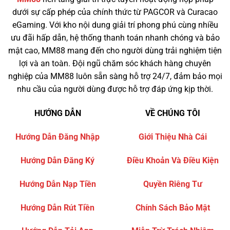
dưới sự cấp phép của chính thức từ PAGCOR và Curacao
eGaming. Với kho nội dung giải trí phong phú cùng nhiều
ưu đãi hấp dẫn, hệ thống thanh toán nhanh chóng và bảo
mật cao, MM88 mang đến cho người dùng trải nghiệm tiện
lợi và an toàn. Đội ngũ chăm sóc khách hàng chuyên
nghiệp của MM88 luôn sẵn sàng hỗ trợ 24/7, đảm bảo mọi
nhu cầu của người dùng được hỗ trợ đáp ứng kịp thời.
HƯỚNG DẪN
VỀ CHÚNG TÔI
Hướng Dẫn Đăng Nhập
Giới Thiệu Nhà Cái
Hướng Dẫn Đăng Ký
Điều Khoản Và Điều Kiện
Hướng Dẫn Nạp Tiền
Quyền Riêng Tư
Hướng Dẫn Rút Tiền
Chính Sách Bảo Mật