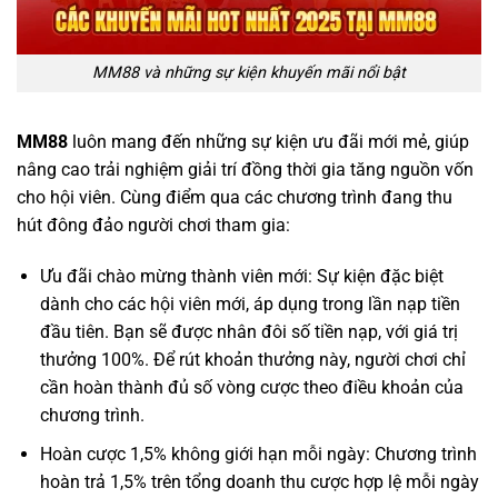
MM88 và những sự kiện khuyến mãi nổi bật
MM88
luôn mang đến những sự kiện ưu đãi mới mẻ, giúp
nâng cao trải nghiệm giải trí đồng thời gia tăng nguồn vốn
cho hội viên. Cùng điểm qua các chương trình đang thu
hút đông đảo người chơi tham gia:
Ưu đãi chào mừng thành viên mới: Sự kiện đặc biệt
dành cho các hội viên mới, áp dụng trong lần nạp tiền
đầu tiên. Bạn sẽ được nhân đôi số tiền nạp, với giá trị
thưởng 100%. Để rút khoản thưởng này, người chơi chỉ
cần hoàn thành đủ số vòng cược theo điều khoản của
chương trình.
Hoàn cược 1,5% không giới hạn mỗi ngày: Chương trình
hoàn trả 1,5% trên tổng doanh thu cược hợp lệ mỗi ngày