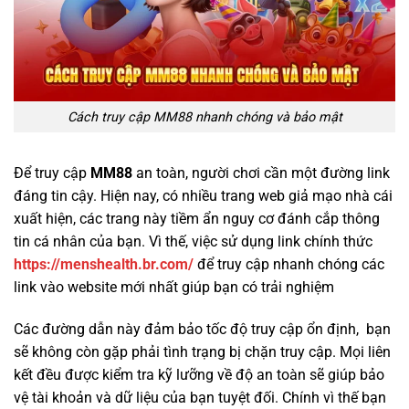
Cách truy cập MM88 nhanh chóng và bảo mật
Để truy cập
MM88
an toàn, người chơi cần một đường link
đáng tin cậy. Hiện nay, có nhiều trang web giả mạo nhà cái
xuất hiện, các trang này tiềm ẩn nguy cơ đánh cắp thông
tin cá nhân của bạn. Vì thế, việc sử dụng link chính thức
https://menshealth.br.com/
để truy cập nhanh chóng các
link vào website mới nhất giúp bạn có trải nghiệm
Các đường dẫn này đảm bảo tốc độ truy cập ổn định, bạn
sẽ không còn gặp phải tình trạng bị chặn truy cập. Mọi liên
kết đều được kiểm tra kỹ lưỡng về độ an toàn sẽ giúp bảo
vệ tài khoản và dữ liệu của bạn tuyệt đối. Chính vì thế bạn