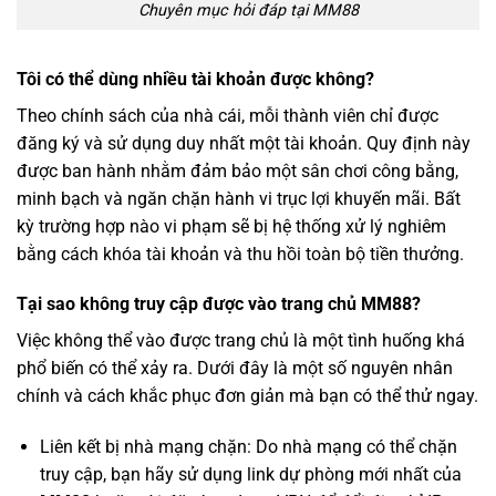
Chuyên mục hỏi đáp tại MM88
Tôi có thể dùng nhiều tài khoản được không?
Theo chính sách của nhà cái, mỗi thành viên chỉ được
đăng ký và sử dụng duy nhất một tài khoản. Quy định này
được ban hành nhằm đảm bảo một sân chơi công bằng,
minh bạch và ngăn chặn hành vi trục lợi khuyến mãi. Bất
kỳ trường hợp nào vi phạm sẽ bị hệ thống xử lý nghiêm
bằng cách khóa tài khoản và thu hồi toàn bộ tiền thưởng.
Tại sao không truy cập được vào trang chủ MM88?
Việc không thể vào được trang chủ là một tình huống khá
phổ biến có thể xảy ra. Dưới đây là một số nguyên nhân
chính và cách khắc phục đơn giản mà bạn có thể thử ngay.
Liên kết bị nhà mạng chặn: Do nhà mạng có thể chặn
truy cập, bạn hãy sử dụng link dự phòng mới nhất của