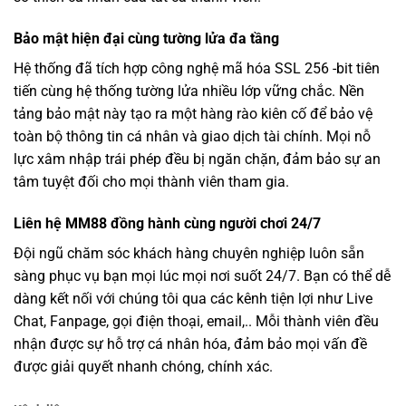
Bảo mật hiện đại cùng tường lửa đa tầng
Hệ thống đã tích hợp công nghệ mã hóa SSL 256 -bit tiên
tiến cùng hệ thống tường lửa nhiều lớp vững chắc. Nền
tảng bảo mật này tạo ra một hàng rào kiên cố để bảo vệ
toàn bộ thông tin cá nhân và giao dịch tài chính. Mọi nỗ
lực xâm nhập trái phép đều bị ngăn chặn, đảm bảo sự an
tâm tuyệt đối cho mọi thành viên tham gia.
Liên hệ MM88 đồng hành cùng người chơi 24/7
Đội ngũ chăm sóc khách hàng chuyên nghiệp luôn sẵn
sàng phục vụ bạn mọi lúc mọi nơi suốt 24/7. Bạn có thể dễ
dàng kết nối với chúng tôi qua các kênh tiện lợi như Live
Chat, Fanpage, gọi điện thoại, email,.. Mỗi thành viên đều
nhận được sự hỗ trợ cá nhân hóa, đảm bảo mọi vấn đề
được giải quyết nhanh chóng, chính xác.