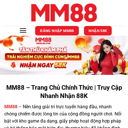
Bỏ
qua
nội
dung
ĐĂNG NHẬP MM88
NHẬN 58K
MM88 – Trang Chủ Chính Thức | Truy Cập
Nhanh Nhận 88K
MM88
– Nền tảng giải trí trực tuyến hàng đầu, nhanh
chóng chiếm được lòng tin của cộng đồng người chơi. Nổi
bật với kho game đa dạng, giấy phép hoạt động hợp pháp