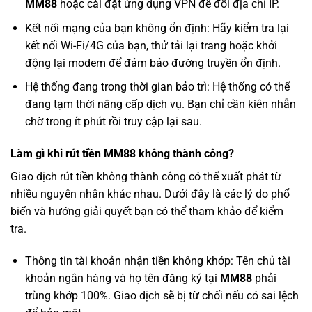
MM88
hoặc cài đặt ứng dụng VPN để đổi địa chỉ IP.
Kết nối mạng của bạn không ổn định: Hãy kiểm tra lại
kết nối Wi-Fi/4G của bạn, thử tải lại trang hoặc khởi
động lại modem để đảm bảo đường truyền ổn định.
Hệ thống đang trong thời gian bảo trì: Hệ thống có thể
đang tạm thời nâng cấp dịch vụ. Bạn chỉ cần kiên nhẫn
chờ trong ít phút rồi truy cập lại sau.
Làm gì khi rút tiền MM88 không thành công?
Giao dịch rút tiền không thành công có thể xuất phát từ
nhiều nguyên nhân khác nhau. Dưới đây là các lý do phổ
biến và hướng giải quyết bạn có thể tham khảo để kiểm
tra.
Thông tin tài khoản nhận tiền không khớp: Tên chủ tài
khoản ngân hàng và họ tên đăng ký tại
MM88
phải
trùng khớp 100%. Giao dịch sẽ bị từ chối nếu có sai lệch