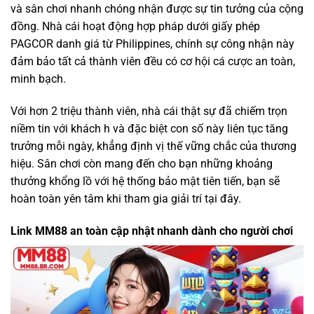
và sân chơi nhanh chóng nhận được sự tin tưởng của cộng
đồng. Nhà cái hoạt động hợp pháp dưới giấy phép
PAGCOR danh giá từ Philippines, chính sự công nhận này
đảm bảo tất cả thành viên đều có cơ hội cá cược an toàn,
minh bạch.
Với hơn 2 triệu thành viên, nhà cái thật sự đã chiếm trọn
niềm tin với khách h và đặc biệt con số này liên tục tăng
trưởng mỗi ngày, khẳng định vị thế vững chắc của thương
hiệu. Sân chơi còn mang đến cho bạn những khoảng
thưởng khổng lồ với hệ thống bảo mật tiên tiến, bạn sẽ
hoàn toàn yên tâm khi tham gia giải trí tại đây.
Link MM88 an toàn cập nhật nhanh dành cho người chơi