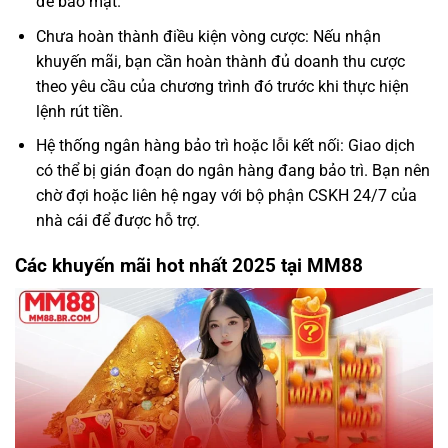
để bảo mật.
Chưa hoàn thành điều kiện vòng cược: Nếu nhận
khuyến mãi, bạn cần hoàn thành đủ doanh thu cược
theo yêu cầu của chương trình đó trước khi thực hiện
lệnh rút tiền.
Hệ thống ngân hàng bảo trì hoặc lỗi kết nối: Giao dịch
có thể bị gián đoạn do ngân hàng đang bảo trì. Bạn nên
chờ đợi hoặc liên hệ ngay với bộ phận CSKH 24/7 của
nhà cái để được hỗ trợ.
Các khuyến mãi hot nhất 2025 tại MM88