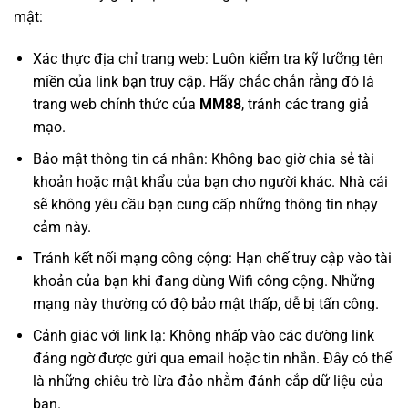
mật:
Xác thực địa chỉ trang web: Luôn kiểm tra kỹ lưỡng tên
miền của link bạn truy cập. Hãy chắc chắn rằng đó là
trang web chính thức của
MM88
, tránh các trang giả
mạo.
Bảo mật thông tin cá nhân: Không bao giờ chia sẻ tài
khoản hoặc mật khẩu của bạn cho người khác. Nhà cái
sẽ không yêu cầu bạn cung cấp những thông tin nhạy
cảm này.
Tránh kết nối mạng công cộng: Hạn chế truy cập vào tài
khoản của bạn khi đang dùng Wifi công cộng. Những
mạng này thường có độ bảo mật thấp, dễ bị tấn công.
Cảnh giác với link lạ: Không nhấp vào các đường link
đáng ngờ được gửi qua email hoặc tin nhắn. Đây có thể
là những chiêu trò lừa đảo nhằm đánh cắp dữ liệu của
bạn.