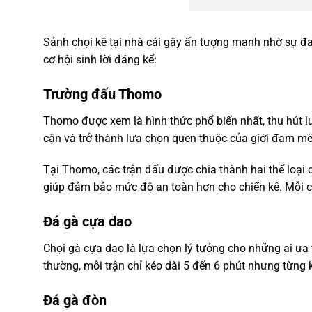
Sảnh chọi kê tại nhà cái gây ấn tượng mạnh nhờ sự đa 
cơ hội sinh lời đáng kể:
Trường đấu Thomo
Thomo được xem là hình thức phổ biến nhất, thu hút l
cận và trở thành lựa chọn quen thuộc của giới đam mê
Tại Thomo, các trận đấu được chia thành hai thể loại 
giúp đảm bảo mức độ an toàn hơn cho chiến kê. Mỗi c
Đá gà cựa dao
Chọi gà cựa dao là lựa chọn lý tưởng cho những ai ưa 
thường, mỗi trận chỉ kéo dài 5 đến 6 phút nhưng từng
Đá gà đòn