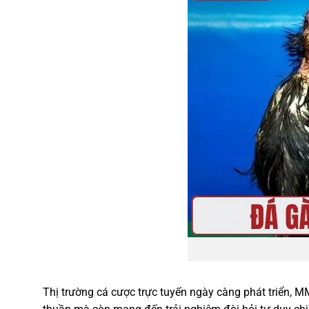
Thị trường cá cược trực tuyến ngày càng phát triển, 