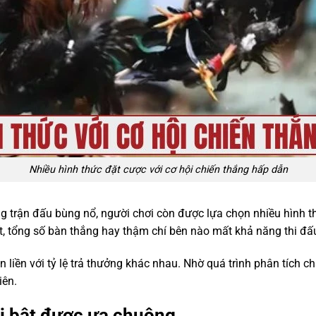
Nhiều hình thức đặt cược với cơ hội chiến thắng hấp dẫn
hững trận đấu bùng nổ, người chơi còn được lựa chọn nhiều hình 
ết, tổng số bàn thắng hay thậm chí bên nào mất khả năng thi đấ
liền với tỷ lệ trả thưởng khác nhau. Nhờ quá trình phân tích ch
iên.
i bật được ưa chuộng