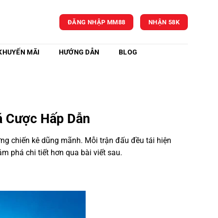
ĐĂNG NHẬP MM88
NHẬN 58K
KHUYẾN MÃI
HƯỚNG DẪN
BLOG
á Cược Hấp Dẫn
ững chiến kê dũng mãnh. Mỗi trận đấu đều tái hiện
m phá chi tiết hơn qua bài viết sau.