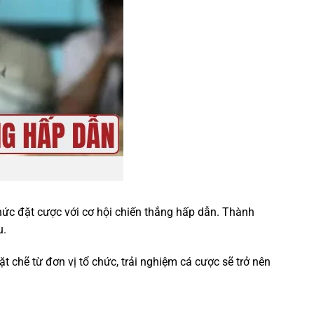
thức đặt cược với cơ hội chiến thắng hấp dẫn. Thành
u.
ặt chẽ từ đơn vị tổ chức, trải nghiệm cá cược sẽ trở nên