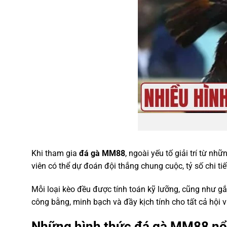
Khi tham gia
đá gà MM88
, ngoài yếu tố giải trí từ n
viên có thể dự đoán đội thắng chung cuộc, tỷ số chi ti
Mỗi loại kèo đều được tính toán kỹ lưỡng, cũng như gắn 
công bằng, minh bạch và đầy kịch tính cho tất cả hội v
Những hình thức đá gà MM88 nổ