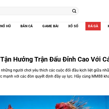
NỔ HŨ
BẮN CÁ
GAME BÀI
XỔ SỐ
ĐÁ GÀ
Tận Hưởng Trận Đấu Đỉnh Cao Với C
những người chơi yêu thích các cuộc đối đầu kịch liệt giữa nh
ức mạnh với các đòn quyết định đầy uy lực. Hãy cùng
MM88
khá