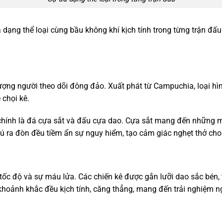
dạng thể loại cùng bầu không khí kịch tính trong từng trận đấu
ượng người theo dõi đông đảo. Xuất phát từ Campuchia, loại hì
 chọi kê.
chính là đá cựa sắt và đấu cựa dao. Cựa sắt mang đến những màn 
ú ra đòn đều tiềm ẩn sự nguy hiểm, tạo cảm giác nghẹt thở ch
tốc độ và sự máu lửa. Các chiến kê được gắn lưỡi dao sắc bén, 
 khoảnh khắc đều kịch tính, căng thẳng, mang đến trải nghiệm n