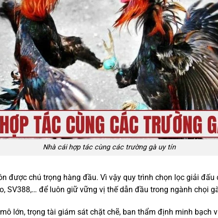
Nhà cái hợp tác cùng các trường gà uy tín
n được chú trọng hàng đầu. Vì vậy quy trình chọn lọc giải đấu
o, SV388,… để luôn giữ vững vị thế dẫn đầu trong ngành chọi gà
 mô lớn, trọng tài giám sát chặt chẽ, ban thẩm định minh bạch