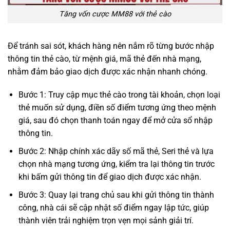
Tăng vốn cược MM88 với thẻ cào
Để tránh sai sót, khách hàng nên nắm rõ từng bước nhập
thông tin thẻ cào, từ mệnh giá, mã thẻ đến nhà mạng,
nhằm đảm bảo giao dịch được xác nhận nhanh chóng.
Bước 1: Truy cập mục thẻ cào trong tài khoản, chọn loại
thẻ muốn sử dụng, điền số điểm tương ứng theo mệnh
giá, sau đó chọn thanh toán ngay để mở cửa sổ nhập
thông tin.
Bước 2: Nhập chính xác dãy số mã thẻ, Seri thẻ và lựa
chọn nhà mạng tương ứng, kiểm tra lại thông tin trước
khi bấm gửi thông tin để giao dịch được xác nhận.
Bước 3: Quay lại trang chủ sau khi gửi thông tin thành
công, nhà cái sẽ cập nhật số điểm ngay lập tức, giúp
thành viên trải nghiệm trọn vẹn mọi sảnh giải trí.