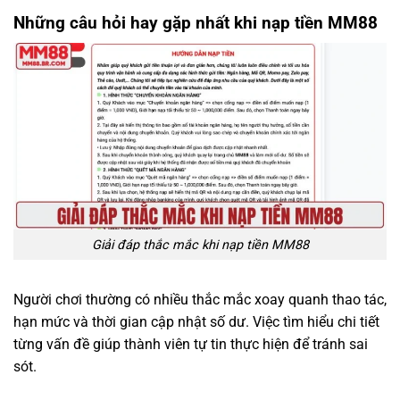
Những câu hỏi hay gặp nhất khi nạp tiền MM88
Giải đáp thắc mắc khi nạp tiền MM88
Người chơi thường có nhiều thắc mắc xoay quanh thao tác,
hạn mức và thời gian cập nhật số dư. Việc tìm hiểu chi tiết
từng vấn đề giúp thành viên tự tin thực hiện để tránh sai
sót.