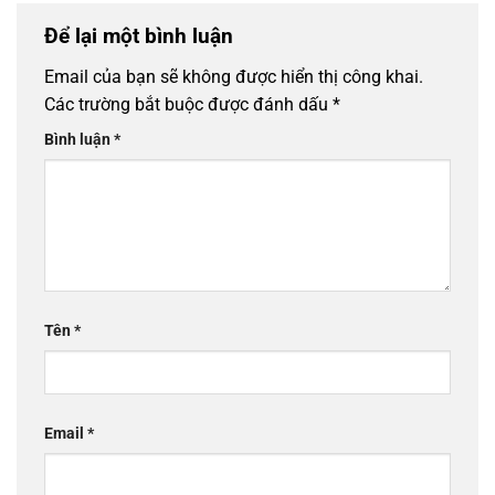
Để lại một bình luận
Email của bạn sẽ không được hiển thị công khai.
Các trường bắt buộc được đánh dấu
*
Bình luận
*
Tên
*
Email
*