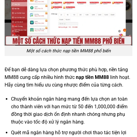
Một số cách thức nạp tiền MM88 phổ biến
Để bạn dễ dàng lựa chọn phương thức phù hợp, nền tảng
MM88 cung cấp nhiều hình thức
nạp tiền MM88
linh hoạt.
Hãy cùng tìm hiểu ưu cùng nhược điểm của từng cách.
Chuyển khoản ngân hàng mang đến lựa chọn an toàn
cho thành viên với hạn mức từ 50 đến 1,000,000 điểm
đồng thời giao dịch ổn định nhanh chóng nhưng phụ
thuộc vào tốc độ xử lý ngân hàng.
Quét mã ngân hàng hỗ trợ người chơi thao tác tiện lợi