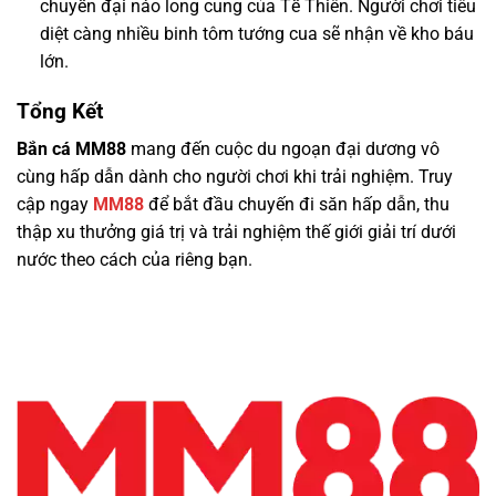
chuyến đại náo long cung của Tề Thiên. Người chơi tiêu
diệt càng nhiều binh tôm tướng cua sẽ nhận về kho báu
lớn.
Tổng Kết
Bắn cá MM88
mang đến cuộc du ngoạn đại dương vô
cùng hấp dẫn dành cho người chơi khi trải nghiệm. Truy
cập ngay
MM88
để bắt đầu chuyến đi săn hấp dẫn, thu
thập xu thưởng giá trị và trải nghiệm thế giới giải trí dưới
nước theo cách của riêng bạn.