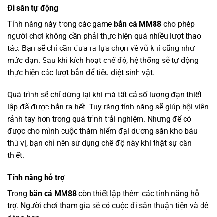
Đi săn tự động
Tính năng này trong các game
bắn cá MM88
cho phép
người chơi không cần phải thực hiện quá nhiều lượt thao
tác. Bạn sẽ chỉ cần đưa ra lựa chọn về vũ khí cũng như
mức đạn. Sau khi kích hoạt chế độ, hệ thống sẽ tự động
thực hiện các lượt bắn để tiêu diệt sinh vật.
Quá trình sẽ chỉ dừng lại khi mà tất cả số lượng đạn thiết
lập đã được bắn ra hết. Tuy rằng tính năng sẽ giúp hội viên
rảnh tay hơn trong quá trình trải nghiệm. Nhưng để có
được cho mình cuộc thám hiểm đại dương săn kho báu
thú vị, bạn chỉ nên sử dụng chế độ này khi thật sự cần
thiết.
Tính năng hỗ trợ
Trong
bắn cá MM88
còn thiết lập thêm các tính năng hỗ
trợ. Người chơi tham gia sẽ có cuộc đi săn thuận tiện và dễ