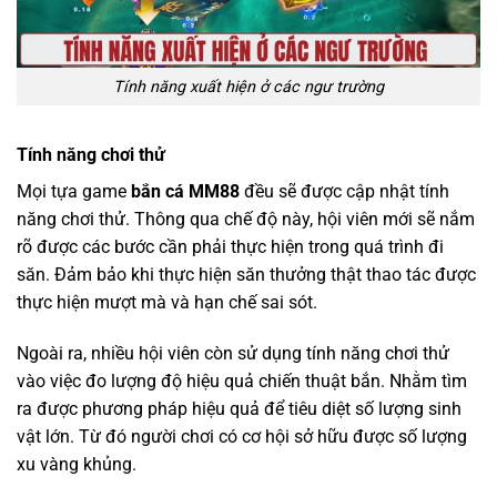
Tính năng xuất hiện ở các ngư trường
Tính năng chơi thử
Mọi tựa game
bắn cá MM88
đều sẽ được cập nhật tính
năng chơi thử. Thông qua chế độ này, hội viên mới sẽ nắm
rõ được các bước cần phải thực hiện trong quá trình đi
săn. Đảm bảo khi thực hiện săn thưởng thật thao tác được
thực hiện mượt mà và hạn chế sai sót.
Ngoài ra, nhiều hội viên còn sử dụng tính năng chơi thử
vào việc đo lượng độ hiệu quả chiến thuật bắn. Nhằm tìm
ra được phương pháp hiệu quả để tiêu diệt số lượng sinh
vật lớn. Từ đó người chơi có cơ hội sở hữu được số lượng
xu vàng khủng.