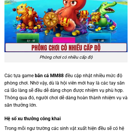
Phòng chơi có nhiều cấp độ
Các tựa game
bắn cá MM88
đều cập nhật nhiều mức độ
phòng chơi. Nhờ vậy, dù là hội viên mới hay là các tay săn
cá lão làng sẽ đều dễ dàng chọn được nhiệm vụ phù hợp.
Thông qua đó, người chơi dễ dàng hoàn thành nhiệm vụ và
săn thưởng lớn.
Hệ số xu thưởng công khai
Trong mỗi ngư trường các sinh vật xuất hiện đều sẽ có hệ