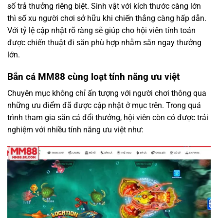
số trả thưởng riêng biệt. Sinh vật với kích thước càng lớn
thì số xu người chơi sở hữu khi chiến thắng càng hấp dẫn.
Với tỷ lệ cập nhật rõ ràng sẽ giúp cho hội viên tính toán
được chiến thuật đi săn phù hợp nhằm săn ngay thưởng
lớn.
Bắn cá MM88 cùng loạt tính năng ưu việt
Chuyên mục không chỉ ấn tượng với người chơi thông qua
những ưu điểm đã được cập nhật ở mục trên. Trong quá
trình tham gia săn cá đổi thưởng, hội viên còn có được trải
nghiệm với nhiều tính năng ưu việt như: