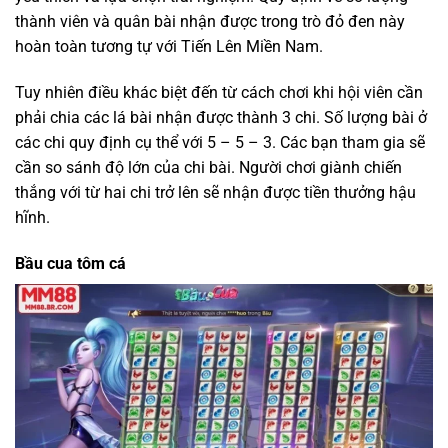
thành viên và quân bài nhận được trong trò đỏ đen này
hoàn toàn tương tự với Tiến Lên Miền Nam.
Tuy nhiên điều khác biệt đến từ cách chơi khi hội viên cần
phải chia các lá bài nhận được thành 3 chi. Số lượng bài ở
các chi quy định cụ thể với 5 – 5 – 3. Các bạn tham gia sẽ
cần so sánh độ lớn của chi bài. Người chơi giành chiến
thắng với từ hai chi trở lên sẽ nhận được tiền thưởng hậu
hĩnh.
Bầu cua tôm cá