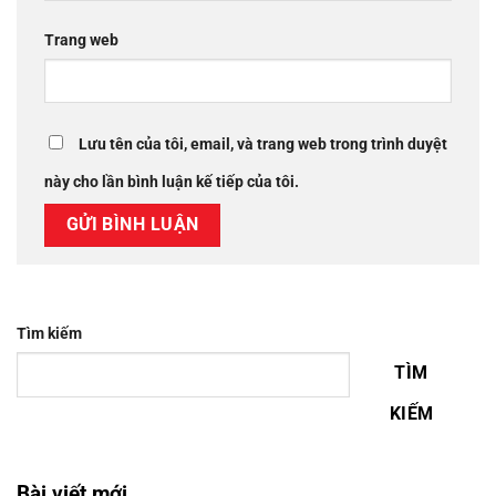
Trang web
Lưu tên của tôi, email, và trang web trong trình duyệt
này cho lần bình luận kế tiếp của tôi.
Tìm kiếm
TÌM
KIẾM
Bài viết mới