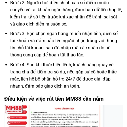
Bước 2: Người chơi điền chính xác số điểm muốn
chuyển về tài khoản ngân hàng, đảm bảo dữ liệu hợp lệ,
kiểm tra kỹ số tiền trước khi xác nhận để tránh sai sót
và giao dịch diễn ra suôn sẻ.
Bước 3: Bạn chọn ngân hàng muốn nhận tiền, điền số
tài khoản và đảm bảo tên người nhận trùng với thông
tin chủ tài khoản, sau đó nhập mã xác nhận do hệ
thống cung cấp để hoàn tất thao tác.
Bước 4: Sau khi thực hiện lệnh, khách hàng quay về
trang chủ để kiểm tra số dư, nếu gặp sự cố hoặc thắc
mắc, liên hệ bộ phận hỗ trợ 24/7 để được giải đáp
nhanh, đảm bảo giao dịch an toàn.
Điều kiện về việc rút tiền MM88 cần nắm