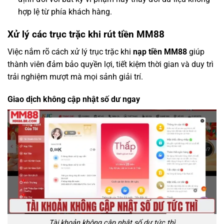
hợp lệ từ phía khách hàng.
Xử lý các trục trặc khi rút tiền MM88
Việc nắm rõ cách xử lý trục trặc khi
nạp tiền MM88
giúp
thành viên đảm bảo quyền lợi, tiết kiệm thời gian và duy trì
trải nghiệm mượt mà mọi sảnh giải trí.
Giao dịch không cập nhật số dư ngay
Tài khoản không cập nhật số dư tức thì