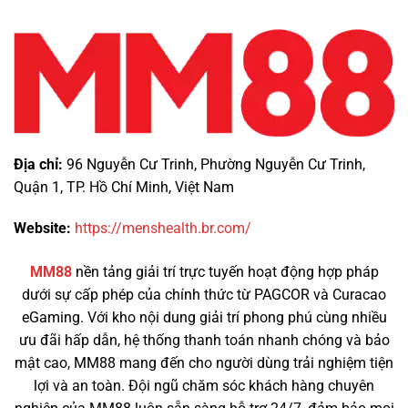
Địa chỉ:
96 Nguyễn Cư Trinh, Phường Nguyễn Cư Trinh,
Quận 1, TP. Hồ Chí Minh, Việt Nam
Website:
https://menshealth.br.com/
MM88
nền tảng giải trí trực tuyến hoạt động hợp pháp
dưới sự cấp phép của chính thức từ PAGCOR và Curacao
eGaming. Với kho nội dung giải trí phong phú cùng nhiều
ưu đãi hấp dẫn, hệ thống thanh toán nhanh chóng và bảo
mật cao, MM88 mang đến cho người dùng trải nghiệm tiện
lợi và an toàn. Đội ngũ chăm sóc khách hàng chuyên