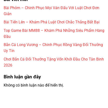
Bài Phỏm – Chinh Phục Mọi Ván Đấu Với Luật Chơi Đơn
Giản
Bài Tiến Lên – Khám Phá Luật Chơi Chắc Thắng Bất Bại
Top Game Bài MM88 – Khám Phá Những Siêu Phẩm Hàng
Đầu
Bắn Cá Long Vương – Chinh Phục Rồng Vàng Đổi Thưởng
Uy Tín
Chơi Bắn Cá Đổi Thưởng Tặng Vốn Khởi Đầu Cho Tân Binh
2026
Bình luận gần đây
Không có bình luận nào để hiển thị.