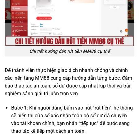
Chi tiết hướng dẫn rút tiền MM88 cụ thể
Để thành viên thực hiện giao dịch nhanh chóng và chính
xác, nền tảng MM88 cung cấp hướng dẫn từng bước, đảm
bảo thao tác an toàn, số dư được cập nhật kịp thời và trải
nghiệm sảnh giải trí luôn trọn vẹn.
Bước 1: Khi người dùng bấm vào nút “rút tiền”, hệ thống
sẽ hiển thị cửa sổ xác nhận toàn bộ số dư đã chuyển
vào tài khoản chính, bạn nhấn “tiếp tục” để bước sang
thao tác kế tiếp một cách an toàn.