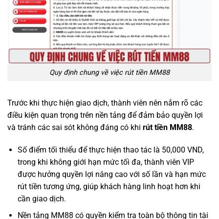
Quy định chung về việc rút tiền MM88
Trước khi thực hiện giao dịch, thành viên nên nắm rõ các
điều kiện quan trọng trên nền tảng để đảm bảo quyền lợi
và tránh các sai sót không đáng có khi
rút tiền MM88
.
Số điểm tối thiểu để thực hiện thao tác là 50,000 VND,
trong khi không giới hạn mức tối đa, thành viên VIP
được hưởng quyền lợi nâng cao với số lần và hạn mức
rút tiền tương ứng, giúp khách hàng linh hoạt hơn khi
cần giao dịch.
Nền tảng MM88 có quyền kiểm tra toàn bộ thông tin tài