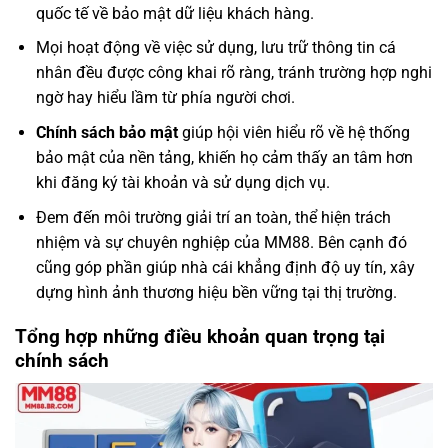
quốc tế về bảo mật dữ liệu khách hàng.
Mọi hoạt động về việc sử dụng, lưu trữ thông tin cá
nhân đều được công khai rõ ràng, tránh trường hợp nghi
ngờ hay hiểu lầm từ phía người chơi.
Chính sách bảo mật
giúp hội viên hiểu rõ về hệ thống
bảo mật của nền tảng, khiến họ cảm thấy an tâm hơn
khi đăng ký tài khoản và sử dụng dịch vụ.
Đem đến môi trường giải trí an toàn, thể hiện trách
nhiệm và sự chuyên nghiệp của MM88. Bên cạnh đó
cũng góp phần giúp nhà cái khẳng định độ uy tín, xây
dựng hình ảnh thương hiệu bền vững tại thị trường.
Tổng hợp những điều khoản quan trọng tại
chính sách