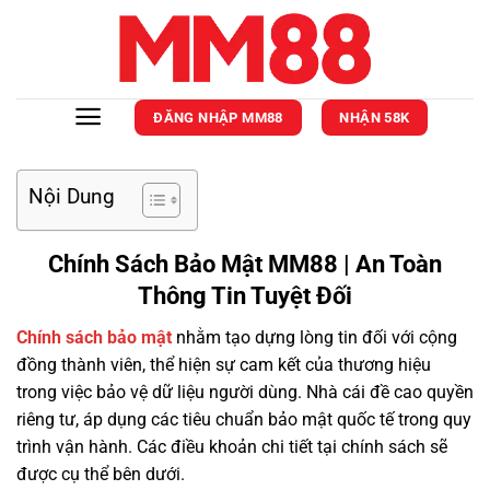
Bỏ
qua
nội
dung
ĐĂNG NHẬP MM88
NHẬN 58K
Nội Dung
Chính Sách Bảo Mật MM88 | An Toàn
Thông Tin Tuyệt Đối
Chính sách bảo mật
nhằm tạo dựng lòng tin đối với cộng
đồng thành viên, thể hiện sự cam kết của thương hiệu
trong việc bảo vệ dữ liệu người dùng. Nhà cái đề cao quyền
riêng tư, áp dụng các tiêu chuẩn bảo mật quốc tế trong quy
trình vận hành. Các điều khoản chi tiết tại chính sách sẽ
được cụ thể bên dưới.