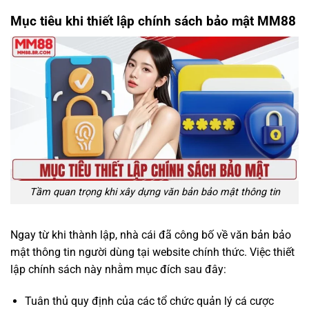
Mục tiêu khi thiết lập chính sách bảo mật MM88
Tầm quan trọng khi xây dựng văn bản bảo mật thông tin
Ngay từ khi thành lập, nhà cái đã công bố về văn bản bảo
mật thông tin người dùng tại website chính thức. Việc thiết
lập chính sách này nhằm mục đích sau đây:
Tuân thủ quy định của các tổ chức quản lý cá cược