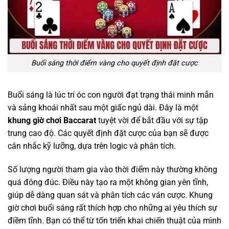
Buổi sáng thời điểm vàng cho quyết định đặt cược
Buổi sáng là lúc trí óc con người đạt trạng thái minh mẫn
và sảng khoái nhất sau một giấc ngủ dài. Đây là một
khung giờ chơi Baccarat
tuyệt vời để bắt đầu với sự tập
trung cao độ. Các quyết định đặt cược của bạn sẽ được
cân nhắc kỹ lưỡng, dựa trên logic và phân tích.
Số lượng người tham gia vào thời điểm này thường không
quá đông đúc. Điều này tạo ra một không gian yên tĩnh,
giúp dễ dàng quan sát và phân tích các ván cược. Khung
giờ chơi buổi sáng rất thích hợp cho những ai yêu thích sự
điềm tĩnh. Bạn có thể từ tốn triển khai chiến thuật của mình