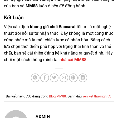
của bạn và
MM88
luôn ở bên để đồng hành.
Kết Luận
Việc xác định
khung giờ chơi Baccarat
tối ưu là một nghệ
thuật đòi hỏi sự tự nhận thức. Đây không là một công thức
cứng nhắc mà là một chiến lược cá nhân hóa. Bằng cách
lựa chọn thời điểm phù hợp với trạng thái tinh thần và thể
chất, bạn sẽ cải thiện đáng kể khả năng ra quyết định. Hãy
chơi một cách thông minh tại
nhà cái
MM88.
Bài viết này được đăng trong
Blog MM88
. Đánh dấu
liên kết thường trực
.
ADMIN