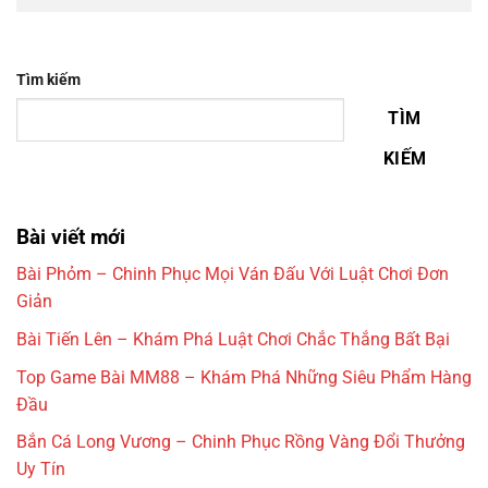
Tìm kiếm
TÌM
KIẾM
Bài viết mới
Bài Phỏm – Chinh Phục Mọi Ván Đấu Với Luật Chơi Đơn
Giản
Bài Tiến Lên – Khám Phá Luật Chơi Chắc Thắng Bất Bại
Top Game Bài MM88 – Khám Phá Những Siêu Phẩm Hàng
Đầu
Bắn Cá Long Vương – Chinh Phục Rồng Vàng Đổi Thưởng
Uy Tín