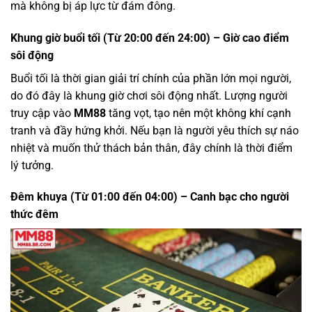
mà không bị áp lực từ đám đông.
Khung giờ buổi tối (Từ 20:00 đến 24:00) – Giờ cao điểm
sôi động
Buổi tối là thời gian giải trí chính của phần lớn mọi người,
do đó đây là khung giờ chơi sôi động nhất. Lượng người
truy cập vào
MM88
tăng vọt, tạo nên một không khí cạnh
tranh và đầy hứng khởi. Nếu bạn là người yêu thích sự náo
nhiệt và muốn thử thách bản thân, đây chính là thời điểm
lý tưởng.
Đêm khuya (Từ 01:00 đến 04:00) – Canh bạc cho người
thức đêm