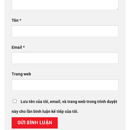
Tên
*
Email
*
Trang web
Lưu tên của tôi, email, và trang web trong trình duyệt
này cho lần bình luận kế tiếp của tôi.